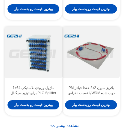
از دست دادن برای سیستم های
طراحی رک 1U برای شبکه های
مخابراتی 3 سال گارانتی
دسترسی
بهترین قیمت رو بدست بیار
بهترین قیمت رو بدست بیار
پلاریزاسیون 2x2 حفظ فیلتر PM
ماژول ورودی پلاستیکی 1x64
ذوب شده WDM با نسبت انقراض
PLC Splitter برای توزیع سیگنال
بالا و انزوا بالا
نوری
بهترین قیمت رو بدست بیار
بهترین قیمت رو بدست بیار
فیلتر شکن تصویری WDM فیلتر شکن ترکیبی 1550NM CWDM
Passive DNDM Mux کامپوننت Passive Fiberoptic ADM 1x2
مشاهده بیشتر
>
>
ماژول های Optical Passive CWDM Mux Demux 1570nm 4CH