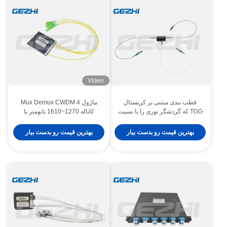
Video
قطب بندی مبتنی بر کریستال
ماژول Mux Demux CWDM 4
TGG که گردشگر نوری را با نسبت
کاناله 1270~1610 نانومتر با
انقراض بالا و از دست دادن ورودی
آداپتور LC UPC برای مرکز داده
پایین و پوشش طول موج گسترده
بهترین قیمت رو بدست بیار
بهترین قیمت رو بدست بیار
حفظ می کند