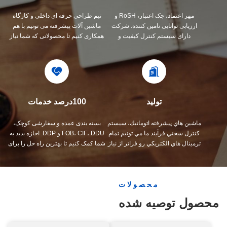
مهر اعتماد، چک اعتبار، RoSH و
تیم طراحی حرفه ای داخلی و کارگاه
ارزیابی توانایی تامین کننده. شرکت
ماشین آلات پیشرفته می تونیم با هم
دارای سیستم کنترل کیفیت و
همکاری کنیم تا محصولاتی که شما نیاز
آزمایشگاه تست حرفه ای است.
دارید رو توسعه بدیم.
تولید
100درصد خدمات
ماشين هاي پیشرفته اتوماتيك، سيستم
بسته بندی عمده و سفارشی کوچک،
کنترل سختي فرآیند ما مي تونيم تمام
FOB، CIF، DDU و DDP. اجازه بدید به
ترمينال هاي الکتريکي رو فراتر از نياز
شما کمک کنیم تا بهترین راه حل را برای
شما بسازيم
همه نگرانی هایتان پیدا کنید.
محصولات
محصول توصیه شده