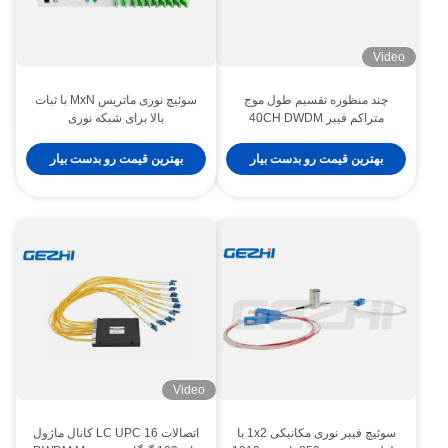
Video
چند منظوره تقسیم طول موج
سوئیچ نوری ماتریس MxN با ثبات
متراکم فیبر 40CH DWDM
بالا برای شبکه نوری
بهترین قیمت رو بدست بیار
بهترین قیمت رو بدست بیار
Video
سوئیچ فیبر نوری مکانیکی 1x2 با
اتصالات LC UPC 16 کانال ماژول