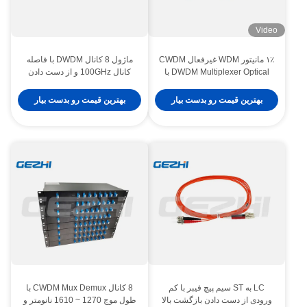
Video
۱٪ مانیتور WDM غیرفعال CWDM
ماژول 8 کانال DWDM با فاصله
DWDM Multiplexer Optical با
کانال 100GHz و از دست دادن
قدرت ۵۰۰MW و شبکه ITU برای
ورودی کم برای شبکه های مترو
شبکه های مخابراتی
بهترین قیمت رو بدست بیار
بهترین قیمت رو بدست بیار
LC به ST سیم پیچ فیبر با کم
8 کانال CWDM Mux Demux با
ورودی از دست دادن بازگشت بالا
طول موج 1270 ~ 1610 نانومتر و