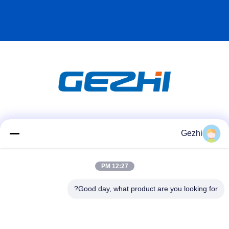
شبکه های اجتماعی
Gezhi
12:27 PM
تماس سریع
تلفن
Good day, what product are you looking for?
86-755-2377-1707
ایمیل