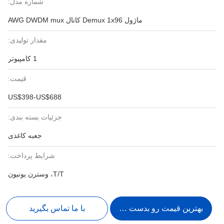
شماره مدل:
ماژول Demux 1x96 کانال AWG DWDM mux
مقدار تولیدی:
1 کامپیوتر
قیمت:
US$398-US$688
جزئیات بسته بندی:
جعبه کاغذی
شرایط پرداخت:
T/T، وسترن یونیون
بهترین قیمت رو بدست بیار
با ما تماس بگیرید