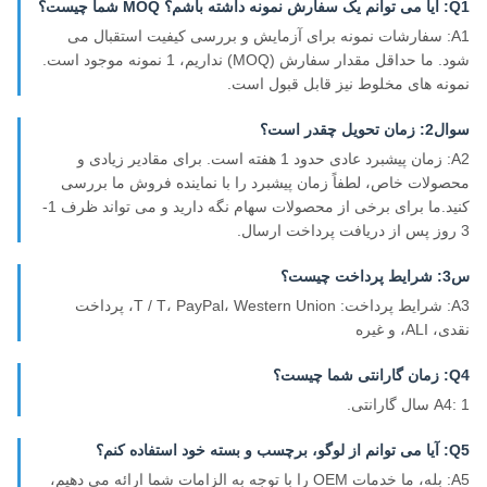
Q1: آیا می توانم یک سفارش نمونه داشته باشم؟ MOQ شما چیست؟
A1: سفارشات نمونه برای آزمایش و بررسی کیفیت استقبال می
شود. ما حداقل مقدار سفارش (MOQ) نداریم، 1 نمونه موجود است.
نمونه های مخلوط نیز قابل قبول است.
سوال2: زمان تحویل چقدر است؟
A2: زمان پیشبرد عادی حدود 1 هفته است. برای مقادیر زیادی و
محصولات خاص، لطفاً زمان پیشبرد را با نماینده فروش ما بررسی
کنید.ما برای برخی از محصولات سهام نگه دارید و می تواند ظرف 1-
3 روز پس از دریافت پرداخت ارسال.
س3: شرایط پرداخت چیست؟
A3: شرایط پرداخت: T / T، PayPal، Western Union، پرداخت
نقدی، ALI، و غیره
Q4: زمان گارانتی شما چیست؟
A4: 1 سال گارانتی.
Q5: آیا می توانم از لوگو، برچسب و بسته خود استفاده کنم؟
A5: بله، ما خدمات OEM را با توجه به الزامات شما ارائه می دهیم،