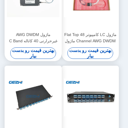
ماژول LC ​​کامپیوتر Flat Top 48
ماژول AWG DWDM
Channel AWG DWDM ماژول
غیرحرارتی 40 کاناله C Band
100 گیگاهرتز برای انتقال
بهترین قیمت رو بدست
بهترین قیمت رو بدست
WDM در شبکه‌های شهری و
بیار
بیار
دوربرد