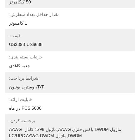
50 گیگاهرتز
مقدار حداقل تعداد سفارش:
1 کامپیوتر
قیمت:
US$398-US$688
جزئیات بسته بندی:
جعبه کاغذی
شرایط پرداخت:
T/T، وسترن یونیون
قابلیت ارائه:
5000 PCS در ماه
برجسته کردن:
ماژول DWDM باکس فلزی AAWG,ماژول 1x96 کانال AAWG 
DWDM,ماژول LC/UPC AAWG DWDM