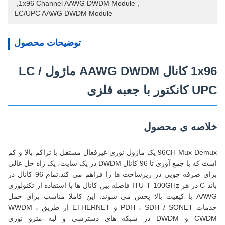
, 
1x96 Channel AAWG DWDM Module
, 
LC/UPC AAWG DWDM Module
توضیحات محصول
1x96 کانال AAWG DWDM ماژول LC /
UPC کانکتور با جعبه فلزی
خلاصه ی محصول
96CH Mux Demux یک ماژول نوری غیرفعال مستقل با تراکم بالا و کم
است که با جمع آوری تا 96 کانال DWDM در یک سایت، یک راه حل عالی
برای صرفه جویی در زیرساخت ها را فراهم می کند.تمام 96 کانال در
باند C در هر ITU-T 100GHz فاصله بین کانال ها با استفاده از تکنولوژی
AAWG با کیفیت بالا پخش می شوند. این کاملا مناسب برای حمل
خدمات PDH ، SDH / SONET و ETHERNET از طریق WWDM ،
CWDM و DWDM در شبکه های دسترسی و لبه مترو نوری