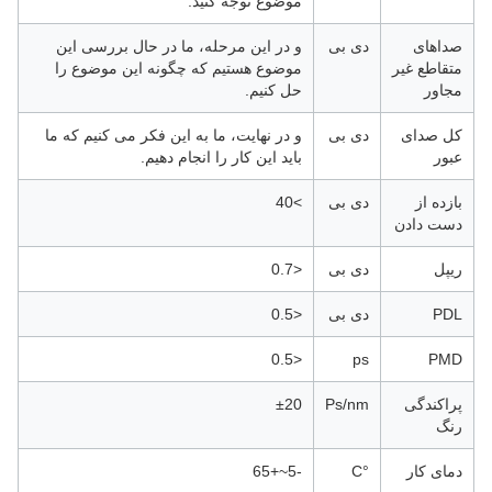
موضوع توجه کنید.
صداهای
دی بی
و در این مرحله، ما در حال بررسی این
متقاطع غیر
موضوع هستیم که چگونه این موضوع را
مجاور
حل کنیم.
کل صدای
دی بی
و در نهایت، ما به این فکر می کنیم که ما
عبور
باید این کار را انجام دهیم.
بازده از
دی بی
>40
دست دادن
ریپل
دی بی
<0.7
PDL
دی بی
<0.5
<0.5
ps
PMD
پراکندگی
Ps/nm
±20
رنگ
دمای کار
°C
-5~+65