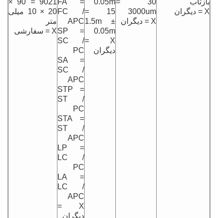
بازتاب
30 =
0.05m
FA =
9021 = 90 ×
X = دیگران
3000um
15 =
FC /
20 × 10 میلی
X = دیگران
1.5m ±
APC
متر
0.05m
SP =
X = سفارشی
SC /
X =
دیگران
PC
SA =
SC /
APC
STP =
ST /
PC
STA =
ST /
APC
LP =
LC /
PC
LA =
LC /
APC
X =
دیگران