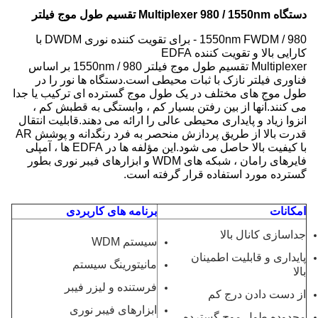
دستگاه Multiplexer 980 / 1550nm تقسیم طول موج فیلتر
980 / 1550nm FWDM - برای تقویت کننده نوری DWDM با
کارایی بالا و تقویت کننده EDFA
Multiplexer تقسیم طول موج فیلتر 980 / 1550nm بر اساس
فناوری فیلتر نازک با ثبات محیطی است.دستگاه ها نور را در
طول موج های مختلف در یک طول موج گسترده ای ترکیب یا جدا
می کنند.آنها از بین رفتن بسیار کم ، وابستگی به قطبش کم ،
انزوا زیاد و پایداری محیطی عالی را ارائه می دهند.قابلیت انتقال
قدرت بالا از طریق پردازش منحصر به فرد رنگدانه و پوشش AR
با کیفیت بالا حاصل می شود.این مؤلفه ها در EDFA ها ، آمپلی
فایرهای رامان ، شبکه های WDM و ابزارهای فیبر نوری بطور
گسترده مورد استفاده قرار گرفته است.
امکانات
برنامه های کاربردی
جداسازی کانال بالا
سیستم WDM
پایداری و قابلیت اطمینان
مانیتورینگ سیستم
بالا
فرستنده و لیزر فیبر
از دست دادن درج کم
ابزارهای فیبر نوری
محدوده طول موج گسترده