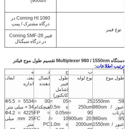
900um)
Corning HI 1060 در
درگاه مشترک / پمپ
نوع فیبر
فیبر Corning SMF-28
در درگاه سیگنال
دستگاه Multiplexer 980 / 1550nm تقسیم طول موج فیلتر
ترتیب اطلاعات:
آ
ب
ج
د
ه
طول موج
نوع لوله
طول
اتصال
بعد، ابعاد،
فیبر
دهنده
اندازه
(شامل
کانکتور)
5534 = Φ5.5
00 =
05 =
25 =
59: 1550nm
عبور / 980nm
250um
0.5m ±
هیچکدام
× 34 میلی متر
بازتاب
90 =
0.05m
FP =
4225 = Φ4.2
95: 980nm
900um 20:
10 =
FC /
mm 25 میلی
عبور / 1550nm
2000um
1.0m ±
PC
متر