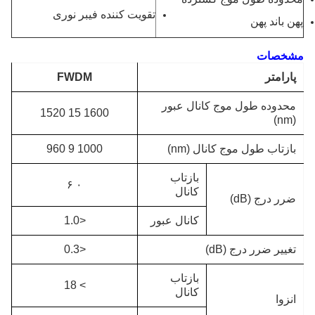
تقویت کننده فیبر نوری
پهن باند پهن
مشخصات
پارامتر
FWDM
محدوده طول موج کانال عبور
1600 15 1520
(nm)
بازتاب طول موج کانال (nm)
1000 9 960
بازتاب
۰ ۶
کانال
ضرر درج (dB)
کانال عبور
<1.0
تغییر ضرر درج (dB)
<0.3
بازتاب
> 18
کانال
انزوا