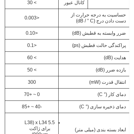
کانال عبور
> 30
حساسیت به درجه حرارت از
<0.003
دست دادن درج (dB / ° C)
ضرر وابسته به قطبش (dB)
<0.10
پراکندگی حالت قطبش (ps)
<0.1
هدایت (dB)
> 60
بازده ضرر (dB)
> 50
انتقال قدرت (mW)
300
دمای کار (° C)
0 ~ +70
دمای ذخیره سازی (° C)
-40 ~ +85
5.5 x L34 (L38
برای ژاکت
ابعاد بسته بندی (میلی متر)