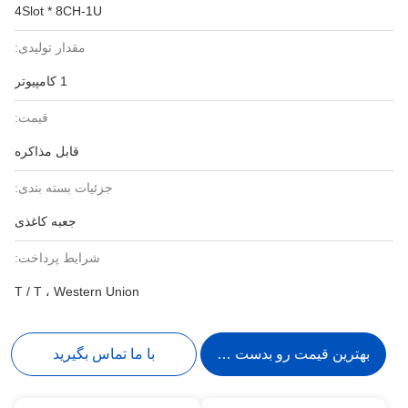
4Slot * 8CH-1U
مقدار تولیدی:
1 کامپیوتر
قیمت:
قابل مذاکره
جزئیات بسته بندی:
جعبه کاغذی
شرایط پرداخت:
T / T ، Western Union
بهترین قیمت رو بدست بیار
با ما تماس بگیرید