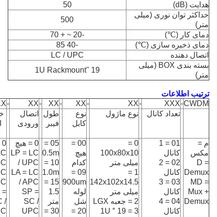
هدایت (dB)
50
حداکثر توان نوری (میلی
500
متر)
دمای کار (℃)
-20 ~ + 70
دمای ذخیره سازی (℃)
-40 85
اتصال دهنده
LC / UPC
بسته بندی BOX (میلی
19 "1U Rackmount
متر)
ترتیب اطلاعات
XX
-
XX
-
XX
-
XX
-
XX
-
XXX
-
CWDM
تعداد کانال
نوع ماژول
نوع
طول
اتصال
خ
کابل
فیبر
ورودی
ا
د
م =
01 = 1
0 =
00 =
05 =
0 = هیچ
0 = هیچ
مکس
کانال
100x80x10
هیچ
0.5m
LP = LC
LC
D =
02 = 2
میلی متر
کدام
10 =
/ UPC
PC
Demux
کانال
1 =
09 =
1.0m
LA = LC
LC
PC
/ APC
15 =
900um
142x102x14.5
03 = 3
MD =
Mux +
کانال
میلی متر
لوله
1.5
SP =
 =
Demux
04 = 4
2 = جعبه LGX
شل
متر
SC /
 /
کانال
3 = 19 ″ 1U
20 =
30 =
UPC
PC