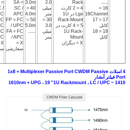
 =
SA =
3.0m
2.0
Rack
......
16 =
4 = 2 کارت
میلی
40 =
SC /
 /
16Channel
Lgx در 1U
متر
4.0m
APC
PC
FC
FP = FC
50 =
30 =
Rack-Mount
17 = 17
كانل
5 = 4 کارت در
3.0
5.0m
/ UPC
PC
18 = 18
1U Rack-
میلی
......
FA = FC
FC
كانل
Mount
متر
/ APC
PC
X = دیگران
X =
=
سفارشی
سف
4 اسلات 1x8 + Multiplexer Passive Port CWDM Passive
Port
فیلتر آبشار
1410 ~ 1610nm + UPG ، 19 "1U Rackmount ، LC / UPC