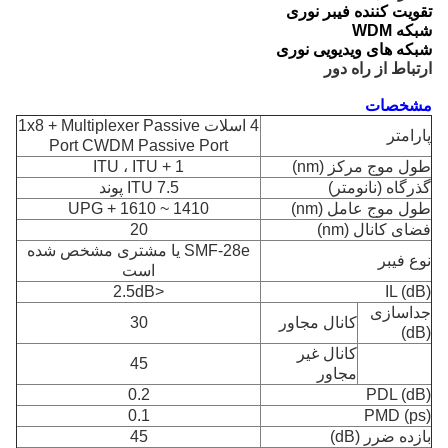
تقویت کننده فیبر نوری
شبکه WDM
شبکه های ویدیویی نوری
ارتباط از راه دور
مشخصات
4 اسلات 1x8 + Multiplexer Passive
پارامتر
Port CWDM Passive Port
طول موج مرکز (nm)
ITU ، ITU + 1
گذرگاه (نانومتر)
ITU 7.5 پوند
طول موج عامل (nm)
1410 ~ 1610 + UPG
فضای کانال (nm)
20
SMF-28e یا مشتری مشخص شده
نوع فیبر
است
<2.5dB
IL (dB)
جداسازی
کانال مجاور
30
(dB)
کانال غیر
45
مجاور
0.2
PDL (dB)
0.1
PMD (ps)
بازده ضرر (dB)
45