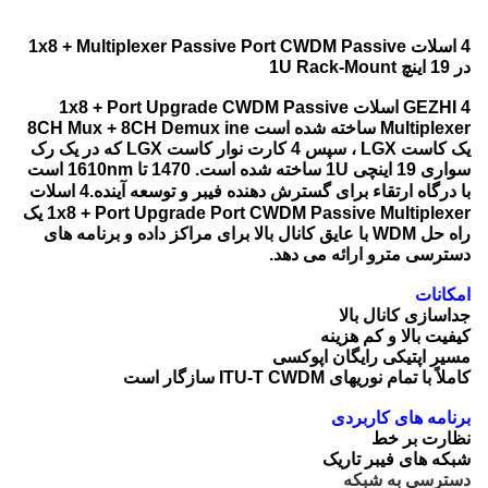
4 اسلات 1x8 + Multiplexer Passive Port CWDM Passive
در 19 اینچ 1U Rack-Mount
GEZHI 4 اسلات 1x8 + Port Upgrade CWDM Passive
Multiplexer ساخته شده است 8CH Mux + 8CH Demux ine
یک کاست LGX ، سپس 4 کارت نوار کاست LGX که در یک رک
سواری 19 اینچی 1U ساخته شده است. 1470 تا 1610nm است
با درگاه ارتقاء برای
گسترش دهنده فیبر و توسعه آینده
.
4 اسلات
1x8 + Port Upgrade Port CWDM Passive Multiplexer یک
راه حل WDM با عایق کانال بالا برای مراکز داده و برنامه های
دسترسی مترو ارائه می دهد.
امکانات
جداسازی کانال بالا
کیفیت بالا و کم هزینه
مسیر اپتیکی رایگان اپوکسی
کاملاً با تمام نوریهای ITU-T CWDM سازگار است
برنامه های کاربردی
نظارت بر خط
شبکه های فیبر تاریک
دسترسی به شبکه