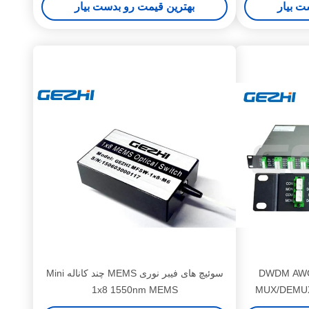
ت بیار
بهترین قیمت رو بدست بیار
کانال LC/APC ماژول DWDM AWG
سوئیچ های فیبر نوری MEMS چند کاناله Mini
1x8 1550nm MEMS