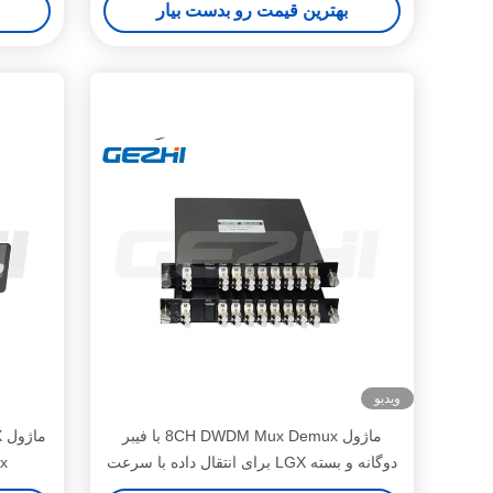
بهترین قیمت رو بدست بیار
ویدیو
ماژول 8CH DWDM Mux Demux با فیبر
دوگانه و بسته LGX برای انتقال داده با سرعت
mux
بالا