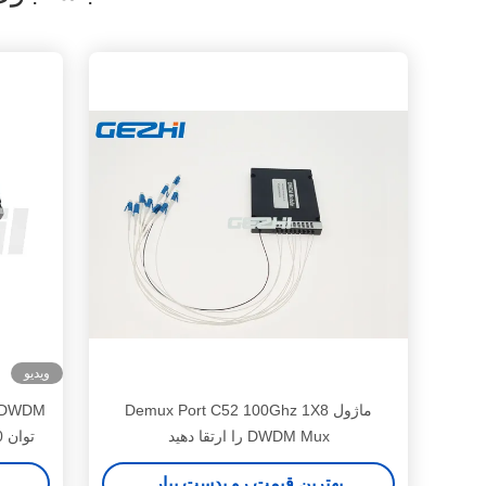
ویدیو
ماژول Demux Port C52 100Ghz 1X8
DWDM Mux را ارتقا دهید
بهترین قیمت رو بدست بیار