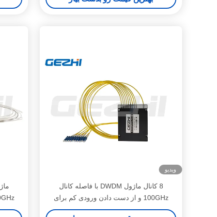
ویدیو
8 کانال ماژول DWDM با فاصله کانال
100GHz و از دست دادن ورودی کم برای
شبکه های با ظرفیت بالا