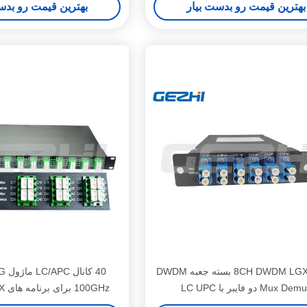
بهترین قیمت رو بدست بیار
بهترین قیمت رو بدس
ماژول 8CH DWDM LGX بسته جعبه DWDM
40 
Mux De دو فایبر با LC UPC
100GHz برای برنامه های MUX/DEMUX