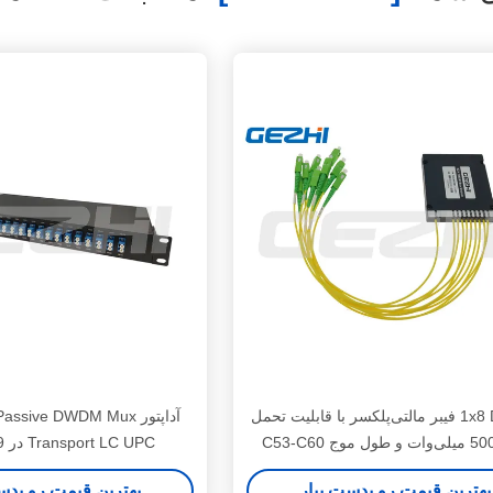
1x8 DWDM فیبر مالتی‌پلکسر با قابلیت تحمل
توان 500 میلی‌وات و طول موج C53-C60
Transport LC UPC در 19 اینچ 1U
برای شبکه‌های مخابراتی
بهترین قیمت رو بدست بیار
بهترین قیمت رو بدس