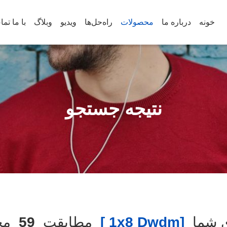
خونه
درباره ما
محصولات
راه‌حل‌ها
ویدیو
وبلاگ
با ما تم
نتیجه جستجو
 شما
[1x8 Dwdm ]
مطابقت
59
محص