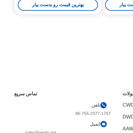
ت بیار
بهترین قیمت رو بدست بیار
لات
تماس سریع
CWD
تلفن
86-755-2377-1707
DWD
ایمیل
AAW
sales@gezhi.net