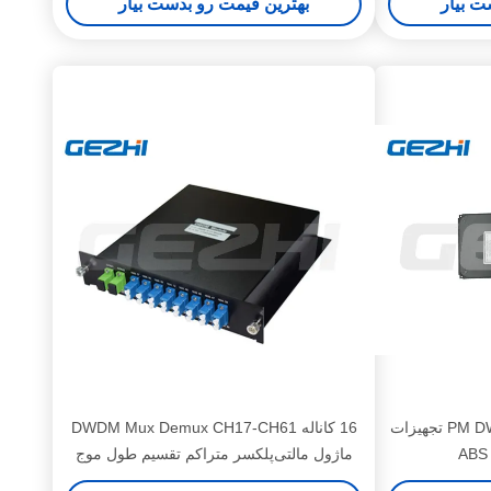
ت بیار
بهترین قیمت رو بدست بیار
ماژول PM DWDM 4CH 8CH 16CH تجهیزات
16 کاناله DWDM Mux Demux CH17-CH61
ماژول مالتی‌پلکسر متراکم تقسیم طول موج
نوع LGX