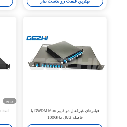
بهترین قیمت رو بدست بیار
ویدیو
فیلترهای غیرفعال دو فایبر DWDM Mux با
tical
فاصله کانال 100GHz