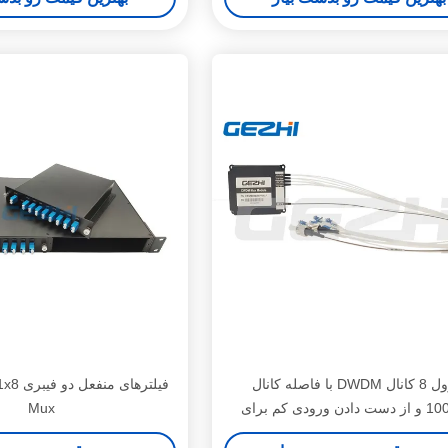
ماژول 8 کانال DWDM با فاصله کانال
100GHz و از دست دادن ورودی کم برای
Mux
شبکه های مترو