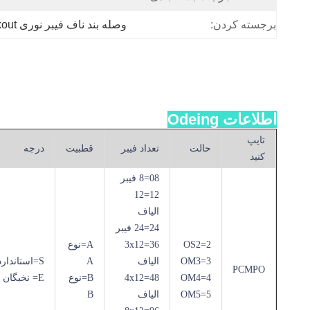
برجسته کردن:
وصله بند ناف فیبر نوری Breakout,پچ سیم فیبر نوری OM3,50/125 OM3 سیم پیچ
اطلاعات Odeing
تایپ
حالت
تعداد فیبر
قطبیت
درجه
کنید
08=8 فیبر
12=12
الیاف
24=24 فیبر
2=OS2
36=3x12
A=نوع
3=OM3
الیاف
A
S=استاندارد
PCMPO
4=OM4
48=4x12
B=نوع
E= نخبگان
5=OM5
الیاف
B