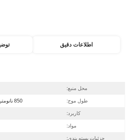
اطلاعات دقیق
توض
محل منبع:
طول موج:
850 نانومتر/1310 نانومتر/1550 نانومتر
کاربرد:
مواد:
جزئیات بسته بندی: