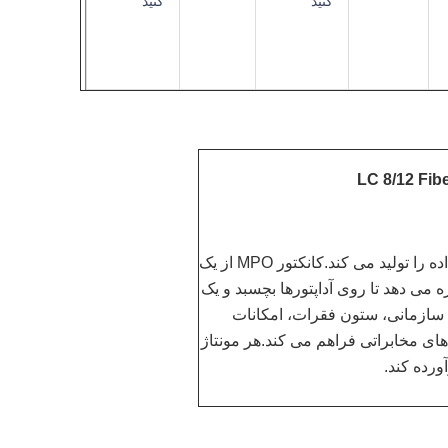
کنید
کنید
GEZHI Photonics پچ کوردهای فیبر نوری MPO درجه مرکز داده را تولید می کند.کانکتور MPO از یک
 می دهد تا روی آداپتورها بچسبد و یک
ه سازمانی، ستون فقرات، امکانات
ای مخابراتی فراهم می کند.هر مونتاژ