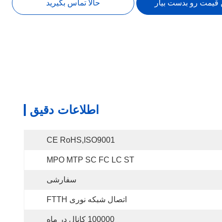
 قیمت رو بدست بیار
حالا تماس بگیرید
اطلاعات دقیق
CE RoHS,ISO9001
MPO MTP SC FC LC ST
سفارشی
اتصال شبکه نوری FTTH
100000 کانال در ماه