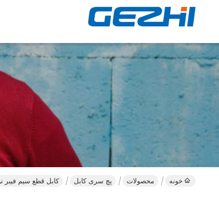
خونه
محصولات
پچ سری کابل
کابل قطع سیم فیبر نوری چند حالته MPO به