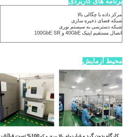
برنامه های کاربردی
مرکز داده با چگالی بالا
شبکه فضای ذخیره سازی
شبکه دسترسی به سیستم نوری
اتصال مستقیم اپتیک 40GbE و 100GbE SR
محیط آزمایش
کارگاه بدون گرد و غبار
100% تست قبل
دمای بالا.پیری و کم
آنالی