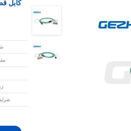
شم
مقد
زم
شرایط