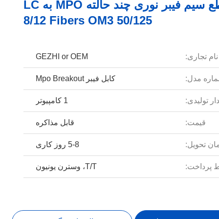
کابل قطع سیم فیبر نوری چند حالته MPO به LC
8/12 Fibers OM3 50/125
نام تجاری:
GEZHI or OEM
اره مدل:
کابل فیبر Mpo Breakout
ار تولیدی:
1 کامپیوتر
قیمت:
قابل مذاکره
ان تحویل:
5-8 روز کاری
 پرداخت:
T/T، وسترن یونیون