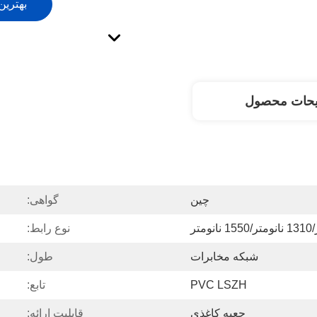
بهترین
یحات محصول
چین
گواهی:
نوع رابط:
شبکه مخابرات
طول:
PVC LSZH
تابع:
جعبه کاغذی
قابلیت ارائه: