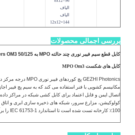
96=8x12
الیاف
الیاف
144=12x12
بررسی اجمالی محصولات
کابل قطع سیم فیبر نوری چند حالته MPO به LC 8/12 Fibers OM3 50/125
کابل های شکست MPO Om3
مکانیسم کشویی با فنر استفاده می کند که به سیم پچ فیبر اجازه
اتصال ایمن و قابل اعتماد برای کابل کشی شبکه در مراکز داد
کولوکیشن، مزارع سرور، شبکه های ذخیره سازی ابری و اتاق ه
100٪ کارخانه تست شده است تا استاندارد IEC 61753-1 را برآورده کند.