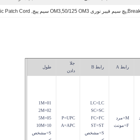
ic Patch Cord
, 
جلا
رابط A
رابط B
طول
دادن
01=1M
LC=LC
02=2M
SC=SC
M=مرد
FC=FC
P=UPC
05=5M
F=مونث
ST=ST
A=APC
10=10M
S=مشخص
S=مشخص