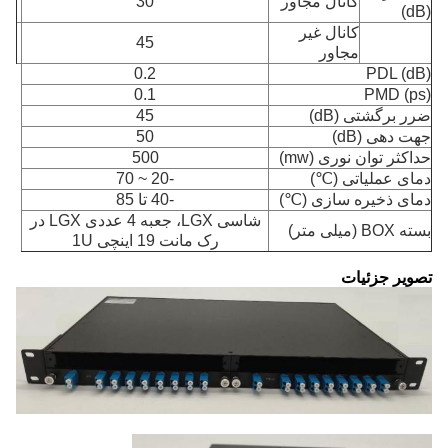
کانال مجاور
30
(dB)
کانال غیر
45
مجاور
0.2
PDL (dB)
0.1
PMD (ps)
ضرر برگشتی (dB)
45
جهت دهی (dB)
50
حداکثر توان نوری (mw)
500
دمای عملیاتی (℃)
-20 ~ 70
دمای ذخیره سازی (℃)
-40 تا 85
شاسی LGX، جعبه 4 عددی LGX در
بسته BOX (میلی متر)
رک مانت 19 اینچی 1U
تصویر جزئیات