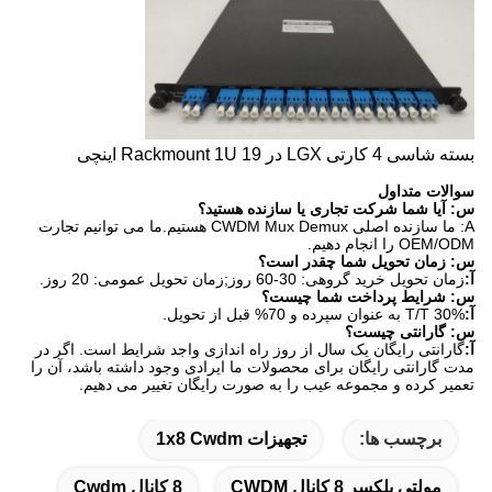
بسته شاسی 4 کارتی LGX در Rackmount 1U 19 اینچی
سوالات متداول
س: آیا شما شرکت تجاری یا سازنده هستید؟
A: ما سازنده اصلی CWDM Mux Demux هستیم.ما می توانیم تجارت
OEM/ODM را انجام دهیم.
س: زمان تحویل شما چقدر است؟
آ:
زمان تحویل خرید گروهی: 30-60 روز;زمان تحویل عمومی: 20 روز.
س: شرایط پرداخت شما چیست؟
آ:
T/T 30% به عنوان سپرده و 70% قبل از تحویل.
س: گارانتی چیست؟
آ:
گارانتی رایگان یک سال از روز راه اندازی واجد شرایط است. اگر در
مدت گارانتی رایگان برای محصولات ما ایرادی وجود داشته باشد، آن را
تعمیر کرده و مجموعه عیب را به صورت رایگان تغییر می دهیم.
برچسب ها:
تجهیزات 1x8 Cwdm
مولتی پلکسر 8 کانال CWDM
8 کانال Cwdm