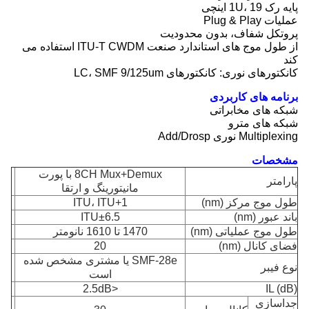
پایه رک 1U، 19 اینچی
عملیات Plug & Play
پروتکل شفاف، بدون محدودیت
از طول موج های استاندارد صنعت ITU-T CWDM استفاده می
کند
کانکتورهای نوری: کانکتورهای LC، SMF 9/125um
برنامه های کاربردی
شبکه های مخابراتی
شبکه های مترو
Multiplexing نوری Add/Drosp
مشخصات
8CH Mux+Demux با پورت
پارامتر
مانیتورینگ و ارتقا
طول موج مرکز (nm)
ITU، ITU+1
باند عبور (nm)
ITU±6.5
طول موج عملیاتی (nm)
1470 تا 1610 نانومتر
فضای کانال (nm)
20
SMF-28e یا مشتری مشخص شده
نوع فیبر
است
<2.5dB
IL (dB)
جداسازی