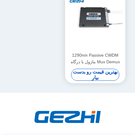
1290nm Passive CWDM
Mux Demux ماژول با درگاه
ارتقاء
بهترین قیمت رو بدست
بیار