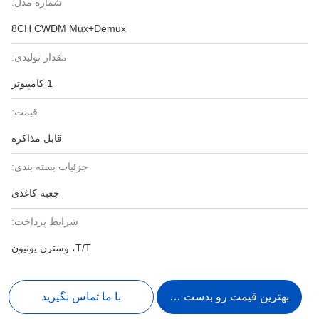
شماره مدل:
8CH CWDM Mux+Demux
مقدار تولیدی:
1 کامپیوتر
قیمت:
قابل مذاکره
جزئیات بسته بندی:
جعبه کاغذی
شرایط پرداخت:
T/T، وسترن یونیون
بهترین قیمت رو بدست بیار
با ما تماس بگیرید