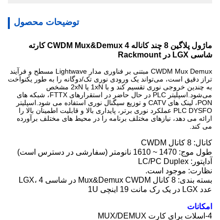
توضیحات محصول
ماژول پلاگین 8 چند کاناله CWDM Mux&Demux 4 کارته
شاسی LGX در Rackmount
CWDM Mux Demux مبتنی بر فناوری مدار Lightwave مسطح و فرآیند
تراز دقیق است، می‌تواند یک ورودی نوری تک/دوگانه را به طور یکنواخت
به چندین خروجی نوری تقسیم کند و با 1xN یا 2xN مشخص
می‌شود.اسپلیتر PLC در حال حاضر در استقرارهای FTTX، شبکه های
PON، لینک های CATV و توزیع سیگنال نوری استفاده می شود.اسپلیتر
PLC DYSFO عملکرد نوری برتر، پایداری بالا و قابلیت اطمینان بالا را
ارائه می دهد، نیازهای مختلف برنامه را در محیط های مختلف برآورده
می کند.
کانال: 8 کانال CWDM
طول موج: 1470 ~ 1610 نانومتر (سفارشی در دسترس است)
آداپتور: LC/PC Duplex
نظارت: موجود است.
بسته بندی: 8 کانال Mux&Demux CWDM در شاسی LGX، 4
عدد LGX در یک رک مانت 19 اینچی 1U
امکانات
4-اسلات برای کارت MUX/DEMUX