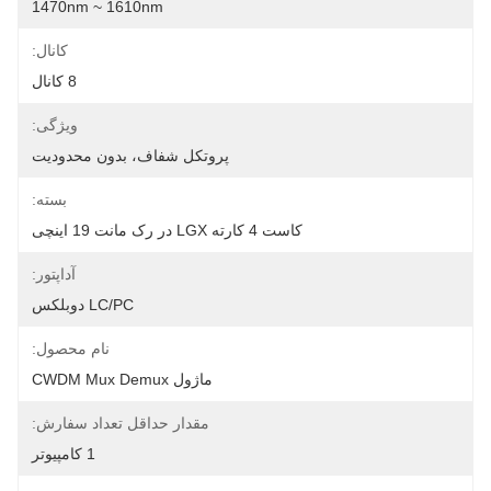
1470nm ~ 1610nm
کانال:
8 کانال
ویژگی:
پروتکل شفاف، بدون محدودیت
بسته:
کاست 4 کارته LGX در رک مانت 19 اینچی
آداپتور:
LC/PC دوبلکس
نام محصول:
ماژول CWDM Mux Demux
مقدار حداقل تعداد سفارش:
1 کامپیوتر