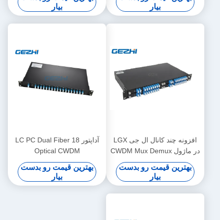
بیار
بیار
افزونه چند کانال ال جی LGX
آداپتور LC PC Dual Fiber 18
در ماژول CWDM Mux Demux
Optical CWDM
بهترین قیمت رو بدست
بهترین قیمت رو بدست
بیار
بیار