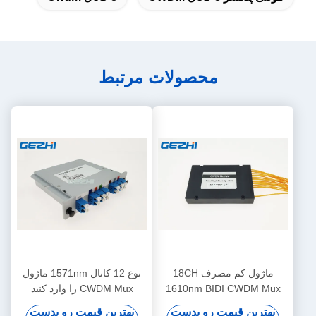
محصولات مرتبط
ماژول کم مصرف 18CH
نوع 12 کانال 1571nm ماژول
1610nm BIDI CWDM Mux
CWDM Mux را وارد کنید
Demux
بهترین قیمت رو بدست
بهترین قیمت رو بدست